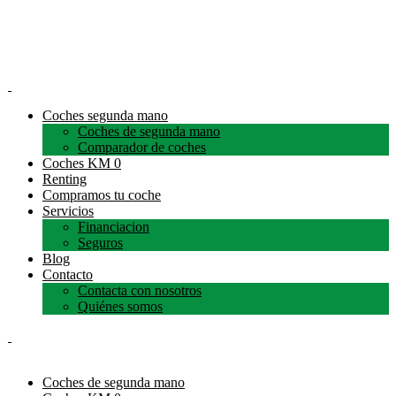
Coches segunda mano
Coches de segunda mano
Comparador de coches
Coches KM 0
Renting
Compramos tu coche
Servicios
Financiacion
Seguros
Blog
Contacto
Contacta con nosotros
Quiénes somos
Coches de segunda mano