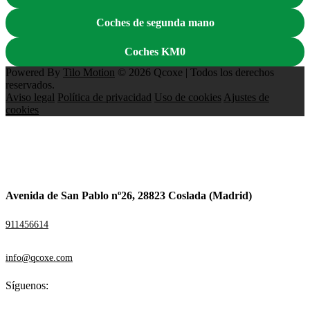
Coches de segunda mano
Coches KM0
Powered By
Tilo Motion
© 2026 Qcoxe | Todos los derechos
reservados.
Aviso legal
Política de privacidad
Uso de cookies
Ajustes de
cookies
Avenida de San Pablo nº26, 28823 Coslada (Madrid)
911456614
info@qcoxe.com
Síguenos: