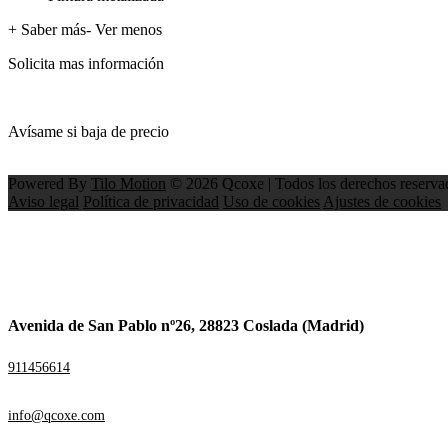
+ Saber más
- Ver menos
Solicita mas información
Avísame si baja de precio
Powered By
Tilo Motion
© 2026 Qcoxe | Todos los derechos reserva
Aviso legal
Política de privacidad
Uso de cookies
Ajustes de cookies
Avenida de San Pablo nº26, 28823 Coslada (Madrid)
911456614
info@qcoxe.com