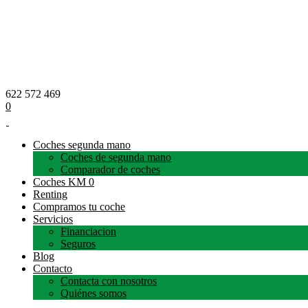
622 572 469
0
Coches segunda mano
Coches de segunda mano
Comparador de coches
Coches KM 0
Renting
Compramos tu coche
Servicios
Financiacion
Seguros
Blog
Contacto
Contacta con nosotros
Quiénes somos