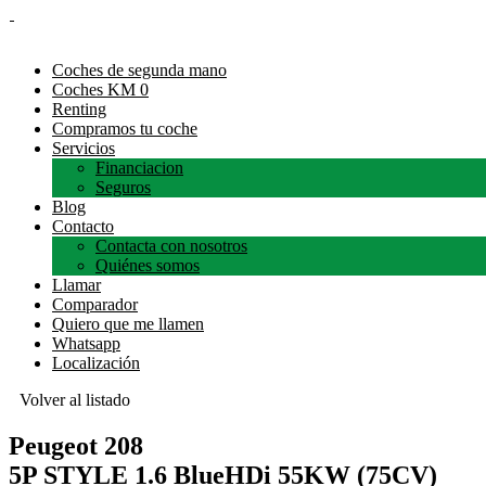
Coches de segunda mano
Coches KM 0
Renting
Compramos tu coche
Servicios
Financiacion
Seguros
Blog
Contacto
Contacta con nosotros
Quiénes somos
Llamar
Comparador
Quiero que me llamen
Whatsapp
Localización
Volver al listado
Peugeot 208
5P STYLE 1.6 BlueHDi 55KW (75CV)