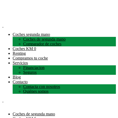
Coches segunda mano
Coches de segunda mano
Comparador de coches
Coches KM 0
Renting
Compramos tu coche
Servicios
Financiacion
Seguros
Blog
Contacto
Contacta con nosotros
Quiénes somos
Coches de segunda mano