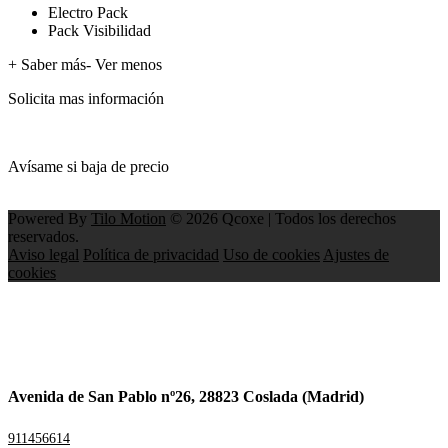
Electro Pack
Pack Visibilidad
+ Saber más
- Ver menos
Solicita mas información
Avísame si baja de precio
Powered By
Tilo Motion
© 2026 Qcoxe | Todos los derechos
reservados.
Aviso legal
Política de privacidad
Uso de cookies
Ajustes de
cookies
Avenida de San Pablo nº26, 28823 Coslada (Madrid)
911456614