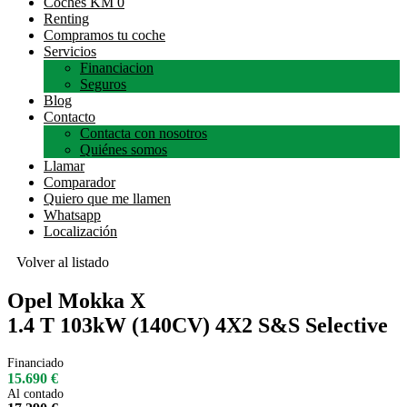
Coches KM 0
Renting
Compramos tu coche
Servicios
Financiacion
Seguros
Blog
Contacto
Contacta con nosotros
Quiénes somos
Llamar
Comparador
Quiero que me llamen
Whatsapp
Localización
Volver al listado
Opel Mokka X
1.4 T 103kW (140CV) 4X2 S&S Selective
Financiado
15.690 €
Al contado