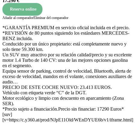
17.290 €
Reserva online
Añadir al comparador
Eliminar del comparador
*GARANTÍA PREMIUM en servicio oficial incluida en el precio.
*REVISIÓN de 80 puntos siguiendo los estándares MERCEDES-
BENZ incluida.
Conducido por un único propietario: está completamente nuevo y
solo tiene 59.300 km.
Un SUV muy atractivo por su relación calidad/precio y su excelente
motor 1.4 Turbo de 140 CV: una de las mejores opciones gasolina
en el segmento.
Equipa sensor de parking, control de velocidad, Bluetooth, alerta de
exceso de velocidad, mandos en el volante, conexiones auxiliares de
audio…
PRECIO DE ESTE COCHE NUEVO: 23.413 EUROS.
Vehículo con etiqueta verde “C” de la DGT.
Motor ecológico y limpio con descuento en aparcamiento (Zona
SER).
*Precio sujeto a financiación.Precio sin financiar: 17290 Euros*
[suv]
[v=https://c.y360.at/prod/NJpE11Old/WEnDYUE6b/v1/iframe.html]